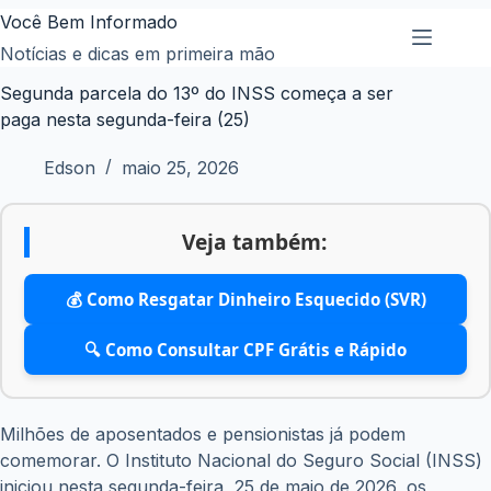
Pular
Você Bem Informado
para
Notícias e dicas em primeira mão
o
Segunda parcela do 13º do INSS começa a ser
conteúdo
paga nesta segunda-feira (25)
Edson
maio 25, 2026
Veja também:
💰 Como Resgatar Dinheiro Esquecido (SVR)
🔍 Como Consultar CPF Grátis e Rápido
Milhões de aposentados e pensionistas já podem
comemorar. O Instituto Nacional do Seguro Social (INSS)
iniciou nesta segunda-feira, 25 de maio de 2026, os