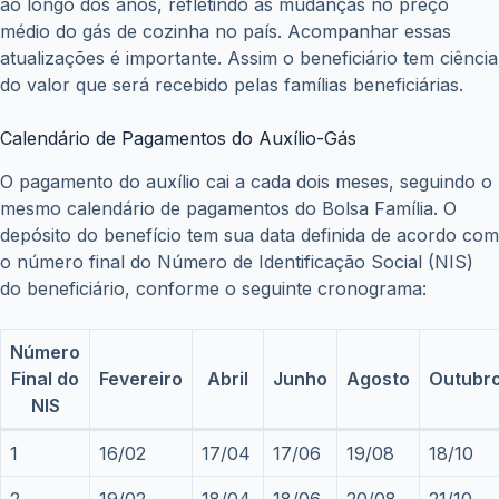
ao longo dos anos, refletindo as mudanças no preço
médio do gás de cozinha no país. Acompanhar essas
atualizações é importante. Assim o beneficiário tem ciência
do valor que será recebido pelas famílias beneficiárias.
Calendário de Pagamentos do Auxílio-Gás
O pagamento do auxílio cai a cada dois meses, seguindo o
mesmo calendário de pagamentos do Bolsa Família. O
depósito do benefício tem sua data definida de acordo com
o número final do Número de Identificação Social (NIS)
do beneficiário, conforme o seguinte cronograma:
Número
Final do
Fevereiro
Abril
Junho
Agosto
Outubr
NIS
1
16/02
17/04
17/06
19/08
18/10
2
19/02
18/04
18/06
20/08
21/10