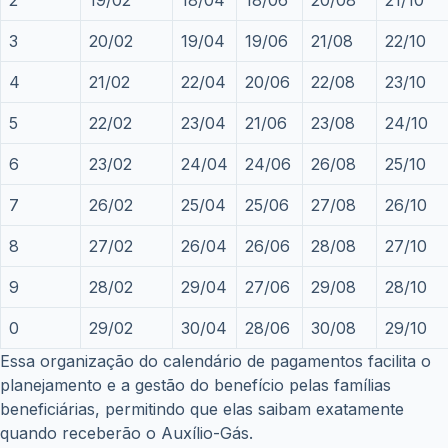
3
20/02
19/04
19/06
21/08
22/10
4
21/02
22/04
20/06
22/08
23/10
5
22/02
23/04
21/06
23/08
24/10
6
23/02
24/04
24/06
26/08
25/10
7
26/02
25/04
25/06
27/08
26/10
8
27/02
26/04
26/06
28/08
27/10
9
28/02
29/04
27/06
29/08
28/10
0
29/02
30/04
28/06
30/08
29/10
Essa organização do calendário de pagamentos facilita o
planejamento e a gestão do benefício pelas famílias
beneficiárias, permitindo que elas saibam exatamente
quando receberão o Auxílio-Gás.