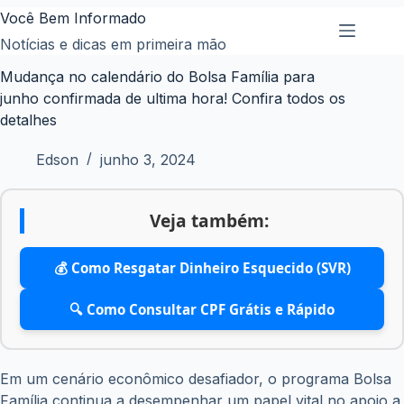
Pular
Você Bem Informado
para
Notícias e dicas em primeira mão
o
Mudança no calendário do Bolsa Família para
conteúdo
junho confirmada de ultima hora! Confira todos os
detalhes
Edson
junho 3, 2024
Veja também:
💰 Como Resgatar Dinheiro Esquecido (SVR)
🔍 Como Consultar CPF Grátis e Rápido
Em um cenário econômico desafiador, o programa Bolsa
Família continua a desempenhar um papel vital no apoio a