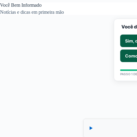
Pular
Você Bem Informado
para
Notícias e dicas em primeira mão
o
conteúdo
Você d
Sim, 
Como
PASSO 1 DE