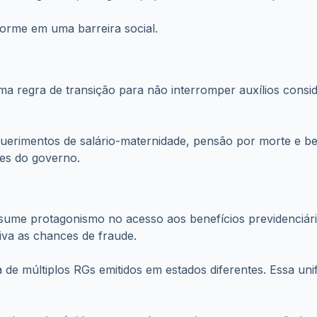
orme em uma barreira social.
regra de transição para não interromper auxílios conside
erimentos de salário-maternidade, pensão por morte e ben
ões do governo.
assume protagonismo no acesso aos benefícios previdenciá
tiva as chances de fraude.
a de múltiplos RGs emitidos em estados diferentes. Essa un
eira mais rápida e segura de garantir o acesso aos direitos