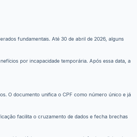
rados fundamentais. Até 30 de abril de 2026, alguns
efícios por incapacidade temporária. Após essa data, a
rios. O documento unifica o CPF como número único e já
ificação facilita o cruzamento de dados e fecha brechas
 previdenciários, sem atrasos ou exigências adicionais.