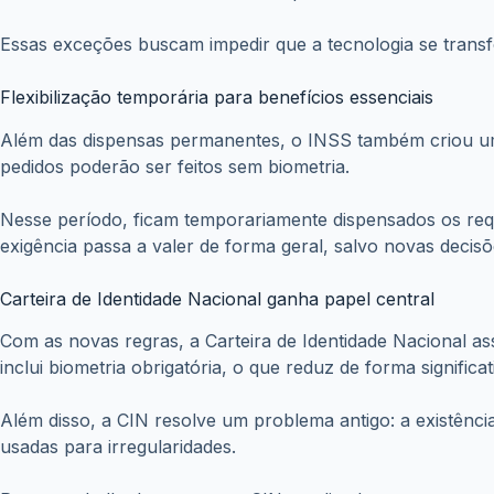
Essas exceções buscam impedir que a tecnologia se transf
Flexibilização temporária para benefícios essenciais
Além das dispensas permanentes, o INSS também criou uma 
pedidos poderão ser feitos sem biometria.
Nesse período, ficam temporariamente dispensados os requ
exigência passa a valer de forma geral, salvo novas decis
Carteira de Identidade Nacional ganha papel central
Com as novas regras, a Carteira de Identidade Nacional 
inclui biometria obrigatória, o que reduz de forma significa
Além disso, a CIN resolve um problema antigo: a existênci
usadas para irregularidades.
Para o trabalhador, manter a CIN atualizada se torna a man