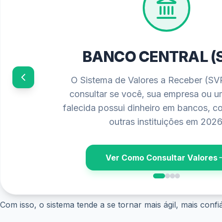
PIS/PASEP 202
Confira o calendário oficial de paga
requisitos atualizados para solicitar 
salarial diretamente no seu banco ou 
Ver Calendário
Com isso, o sistema tende a se tornar mais ágil, mais confi
Governo endurece regras para combater fraudes