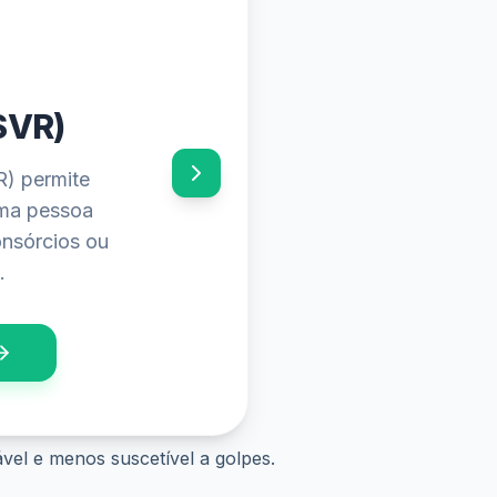
6
mentos e os
o seu abono
aplicativo.
ável e menos suscetível a golpes.