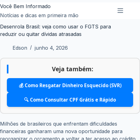
Pular
Você Bem Informado
para
Notícias e dicas em primeira mão
o
Desenrola Brasil: veja como usar o FGTS para
conteúdo
reduzir ou quitar dívidas atrasadas
Edson
junho 4, 2026
Veja também:
💰 Como Resgatar Dinheiro Esquecido (SVR)
🔍 Como Consultar CPF Grátis e Rápido
Milhões de brasileiros que enfrentam dificuldades
financeiras ganharam uma nova oportunidade para
reorganizar o orçamento e voltar a ter acesso ao crédito.