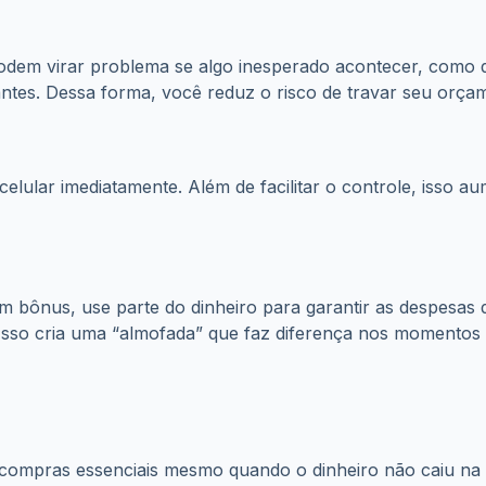
em virar problema se algo inesperado acontecer, como q
ntes. Dessa forma, você reduz o risco de travar seu orça
elular imediatamente. Além de facilitar o controle, isso a
m bônus, use parte do dinheiro para garantir as despesas d
sso cria uma “almofada” que faz diferença nos momentos di
 compras essenciais mesmo quando o dinheiro não caiu na
nte lembrar: essa facilidade só compensa quando você paga 