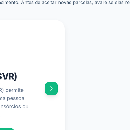
ncimento. Antes de aceitar novas parcelas, avalie se elas 
6
mentos e os
o seu abono
aplicativo.