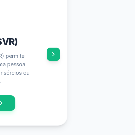
SVR)
R) permite
uma pessoa
onsórcios ou
.