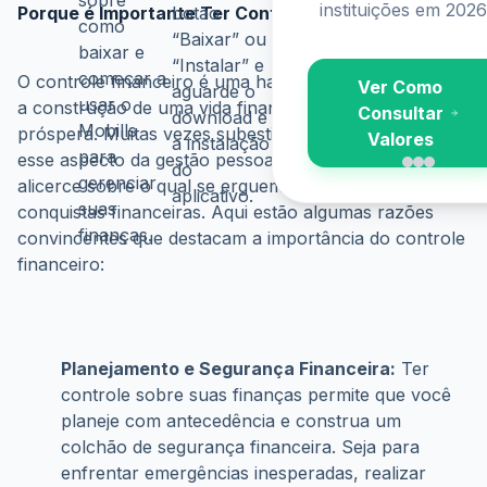
instituições em 2026
Porque é Importante Ter Controle Financeiro?
botão
como
“Baixar” ou
baixar e
“Instalar” e
começar a
O controle financeiro é uma habilidade essencial para 
Ver Como
aguarde o
usar o
a construção de uma vida financeira estável e 
Consultar
download e
Mobills
próspera. Muitas vezes subestimado ou negligenciado, 
Valores
a instalação
para
esse aspecto da gestão pessoal é, na verdade, o 
do
gerenciar
alicerce sobre o qual se erguem todas as outras 
aplicativo.
suas
conquistas financeiras. Aqui estão algumas razões 
finanças.
convincentes que destacam a importância do controle 
financeiro:
Planejamento e Segurança Financeira:
 Ter 
controle sobre suas finanças permite que você 
planeje com antecedência e construa um 
colchão de segurança financeira. Seja para 
enfrentar emergências inesperadas, realizar 