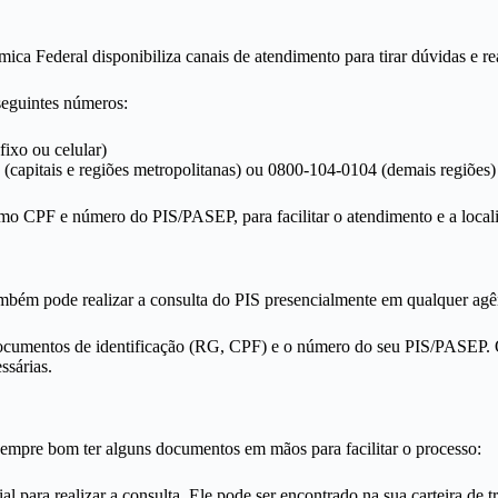
ica Federal disponibiliza canais de atendimento para tirar dúvidas e rea
seguintes números:
fixo ou celular)
capitais e regiões metropolitanas) ou 0800-104-0104 (demais regiões)
mo CPF e número do PIS/PASEP, para facilitar o atendimento e a local
também pode realizar a consulta do PIS presencialmente em qualquer ag
ocumentos de identificação (RG, CPF) e o número do seu PIS/PASEP. O
ssárias.
sempre bom ter alguns documentos em mãos para facilitar o processo:
l para realizar a consulta. Ele pode ser encontrado na sua carteira de