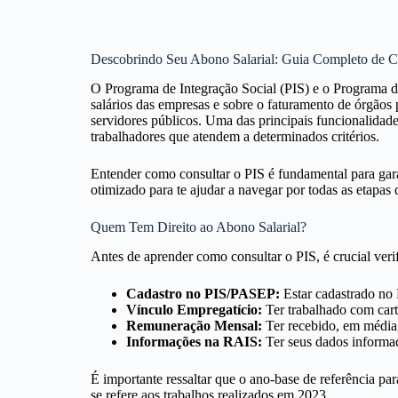
Descobrindo Seu Abono Salarial: Guia Completo de 
O Programa de Integração Social (PIS) e o Programa de
salários das empresas e sobre o faturamento de órgãos
servidores públicos. Uma das principais funcionalidad
trabalhadores que atendem a determinados critérios.
Entender como consultar o PIS é fundamental para gara
otimizado para te ajudar a navegar por todas as etapas 
Quem Tem Direito ao Abono Salarial?
Antes de aprender como consultar o PIS, é crucial verif
Cadastro no PIS/PASEP:
Estar cadastrado no 
Vínculo Empregatício:
Ter trabalhado com cart
Remuneração Mensal:
Ter recebido, em média,
Informações na RAIS:
Ter seus dados informa
É importante ressaltar que o ano-base de referência p
se refere aos trabalhos realizados em 2023.