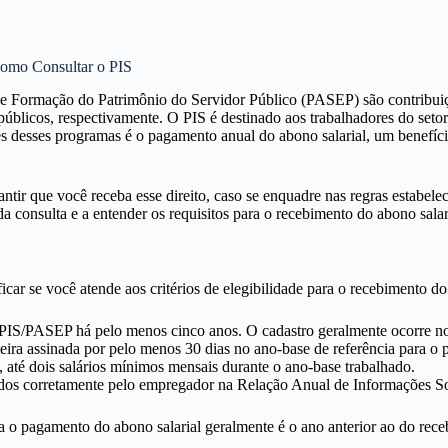
Como Consultar o PIS
 Formação do Patrimônio do Servidor Público (PASEP) são contribuições
 públicos, respectivamente. O PIS é destinado aos trabalhadores do set
es desses programas é o pagamento anual do abono salarial, um benefíci
ntir que você receba esse direito, caso se enquadre nas regras estabel
da consulta e a entender os requisitos para o recebimento do abono salar
icar se você atende aos critérios de elegibilidade para o recebimento do 
PIS/PASEP há pelo menos cinco anos. O cadastro geralmente ocorre no
eira assinada por pelo menos 30 dias no ano-base de referência para o 
 até dois salários mínimos mensais durante o ano-base trabalhado.
dos corretamente pelo empregador na Relação Anual de Informações So
ara o pagamento do abono salarial geralmente é o ano anterior ao do re