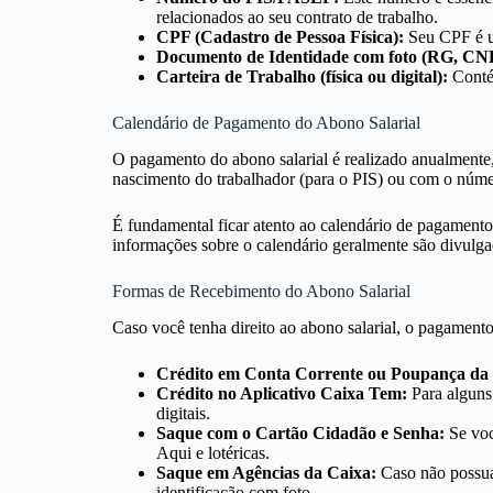
relacionados ao seu contrato de trabalho.
CPF (Cadastro de Pessoa Física):
Seu CPF é ut
Documento de Identidade com foto (RG, CN
Carteira de Trabalho (física ou digital):
Contém
Calendário de Pagamento do Abono Salarial
O pagamento do abono salarial é realizado anualmente
nascimento do trabalhador (para o PIS) ou com o númer
É fundamental ficar atento ao calendário de pagamen
informações sobre o calendário geralmente são divulga
Formas de Recebimento do Abono Salarial
Caso você tenha direito ao abono salarial, o pagamento
Crédito em Conta Corrente ou Poupança da
Crédito no Aplicativo Caixa Tem:
Para alguns
digitais.
Saque com o Cartão Cidadão e Senha:
Se voc
Aqui e lotéricas.
Saque em Agências da Caixa:
Caso não possua
identificação com foto.