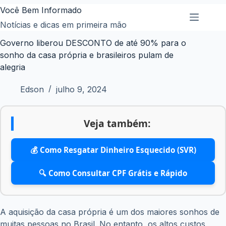
Pular
Você Bem Informado
para
Notícias e dicas em primeira mão
o
Governo liberou DESCONTO de até 90% para o
conteúdo
sonho da casa própria e brasileiros pulam de
alegria
Edson
julho 9, 2024
Veja também:
💰 Como Resgatar Dinheiro Esquecido (SVR)
🔍 Como Consultar CPF Grátis e Rápido
A aquisição da casa própria é um dos maiores sonhos de
muitas pessoas no Brasil. No entanto, os altos custos