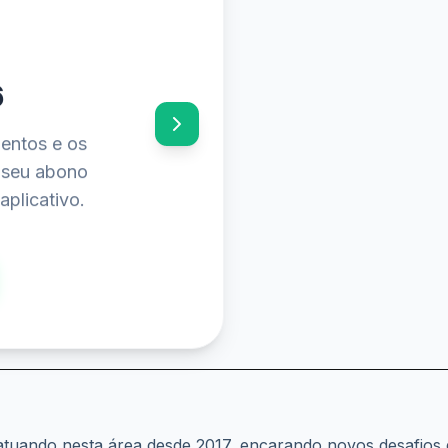
6
mentos e os
o seu abono
aplicativo.
atuando nesta área desde 2017, encarando novos desafios d