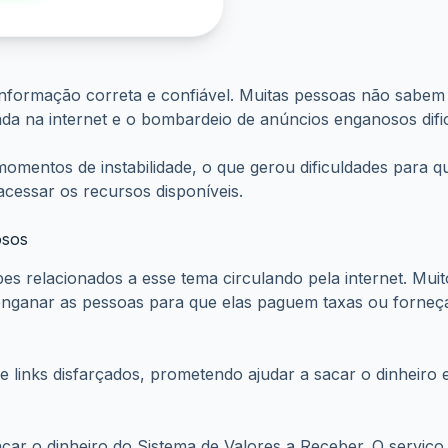
 informação correta e confiável. Muitas pessoas não sabem
da na internet e o bombardeio de anúncios enganosos difi
momentos de instabilidade, o que gerou dificuldades para 
cessar os recursos disponíveis.
osos
s relacionados a esse tema circulando pela internet. Muit
 enganar as pessoas para que elas paguem taxas ou forneç
inks disfarçados, prometendo ajudar a sacar o dinheiro e
r o dinheiro do Sistema de Valores a Receber. O serviço o
em custos.