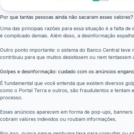
Por que tantas pessoas ainda não sacaram esses valores?
Uma das principais razões para essa situação é a falta de
é complicado demais. Além disso, a desinformação espalha
Outro ponto importante: o sistema do Banco Central teve 
contribuiu para que muitos desistissem ou nem tentassem a
Golpes e desinformação: cuidado com os anúncios engan
É fundamental que você entenda que existem diversos golpe
como o Portal Terra e outros, são fraudulentos e tentam
processo.
Esses anúncios aparecem em forma de pop-ups, banners e l
cobram valores indevidos ou roubam informações.
Por isso, nunca pague nenhuma taxa para consultar ou saca
site seguro para fazer a consulta e solicitar a devolução s