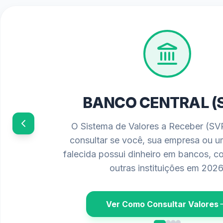
PIS/PASEP 202
Confira o calendário oficial de paga
requisitos atualizados para solicitar 
salarial diretamente no seu banco ou 
Ver Calendário