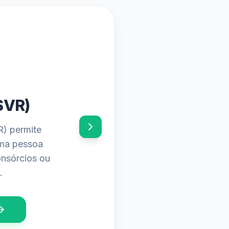
6
mentos e os
o seu abono
aplicativo.