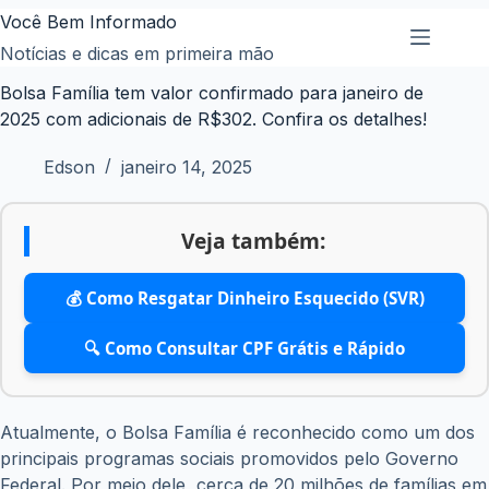
Pular
Você Bem Informado
para
Notícias e dicas em primeira mão
o
Bolsa Família tem valor confirmado para janeiro de
conteúdo
2025 com adicionais de R$302. Confira os detalhes!
Edson
janeiro 14, 2025
Veja também:
💰 Como Resgatar Dinheiro Esquecido (SVR)
🔍 Como Consultar CPF Grátis e Rápido
Atualmente, o Bolsa Família é reconhecido como um dos
principais programas sociais promovidos pelo Governo
Federal. Por meio dele, cerca de 20 milhões de famílias em