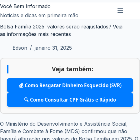
Pular
Você Bem Informado
para
Notícias e dicas em primeira mão
o
Bolsa Família 2025: valores serão reajustados? Veja
conteúdo
as informações mais recentes
Edson
janeiro 31, 2025
Veja também:
💰 Como Resgatar Dinheiro Esquecido (SVR)
🔍 Como Consultar CPF Grátis e Rápido
O Ministério do Desenvolvimento e Assistência Social,
Família e Combate à Fome (MDS) confirmou que não
haverá alteração nos valores do Bolsa Família em 2025. O